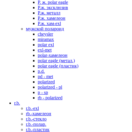
P. ж. polar eagle
P.ж. эксклюзив
Р.ж. металл
P.ж. хамелеон
Р.ж. хам-exl
мужской полароид
cheysler
miramax
polar exl
exl-met
polar-хамелеон
polar eagle (метал.)
polar eagle (пластик)
p.d.
pd - met
polarized
polarized - pl
p - sp
rb - polarized
r.b.
r.b.-exl
rb.-хамелеон
r.b.-стекло
r.b.-полар.
r.b.-пластик