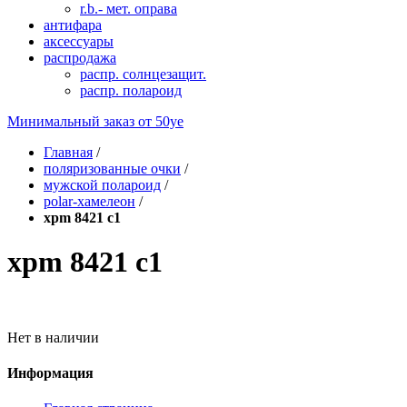
r.b.- мет. оправа
антифара
аксессуары
распродажа
распр. солнцезащит.
распр. полароид
Минимальный заказ от
50уе
Главная
/
поляризованные очки
/
мужской полароид
/
polar-хамелеон
/
xpm 8421 c1
xpm 8421 c1
Нет в наличии
Информация