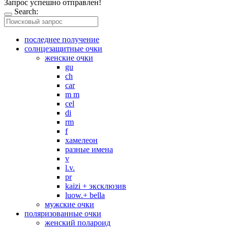
Запрос успешно отправлен!
Search:
последнее получение
солнцезащитные очки
женские очки
gu
ch
car
m m
cel
di
rm
f
хамелеон
разные имена
v
l.v.
pr
kaizi + эксклюзив
luow.+ bella
мужские очки
поляризованные очки
женский полароид