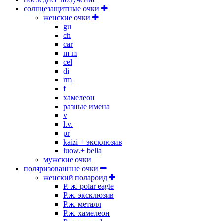
солнцезащитные очки
женские очки
gu
ch
car
m m
cel
di
rm
f
хамелеон
разные имена
v
l.v.
pr
kaizi + эксклюзив
luow.+ bella
мужские очки
поляризованные очки
женский полароид
P. ж. polar eagle
P.ж. эксклюзив
Р.ж. металл
P.ж. хамелеон