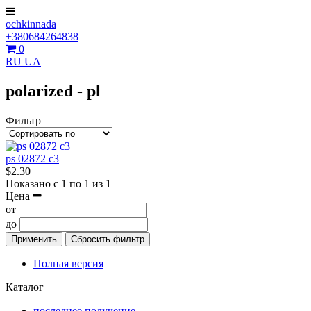
ochkinnada
+380684264838
0
RU
UA
polarized - pl
Фильтр
ps 02872 c3
$2.30
Показано с 1 по 1 из 1
Цена
от
до
Применить
Сбросить фильтр
Полная версия
Каталог
последнее получение