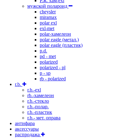
Р.ж. хам-exl
мужской полароид
cheysler
miramax
polar exl
exl-met
polar-хамелеон
polar eagle (метал.)
polar eagle (пластик)
p.d.
pd - met
polarized
polarized - pl
p - sp
rb - polarized
r.b.
r.b.-exl
rb.-хамелеон
r.b.-стекло
r.b.-полар.
r.b.-пластик
r.b.- мет. оправа
антифара
аксессуары
распродажа