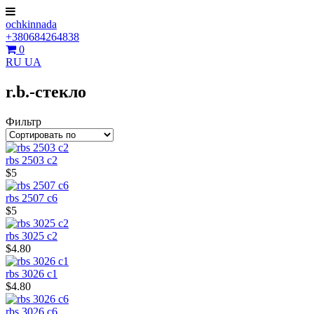
ochkinnada
+380684264838
0
RU
UA
r.b.-стекло
Фильтр
rbs 2503 c2
$5
rbs 2507 c6
$5
rbs 3025 c2
$4.80
rbs 3026 c1
$4.80
rbs 3026 c6