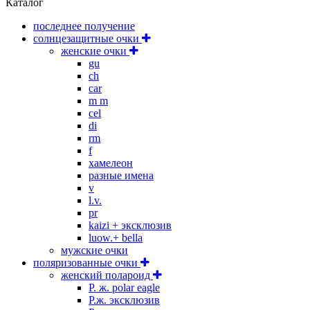
Каталог
последнее получение
солнцезащитные очки
женские очки
gu
ch
car
m m
cel
di
rm
f
хамелеон
разные имена
v
l.v.
pr
kaizi + эксклюзив
luow.+ bella
мужские очки
поляризованные очки
женский полароид
P. ж. polar eagle
P.ж. эксклюзив