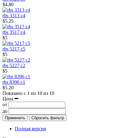
$4.80
rbs 3313 c4
$5.25
rbs 3517 c4
$5
rbs 5217 c5
$5
rbs 5227 c2
$5
rbs 8396 c1
$5.20
Показано с 1 по 10 из 10
Цена
от
до
Применить
Сбросить фильтр
Полная версия