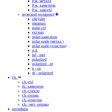
Р.ж. металл
P.ж. хамелеон
Р.ж. хам-exl
мужской полароид
cheysler
miramax
polar exl
exl-met
polar-хамелеон
polar eagle (метал.)
polar eagle (пластик)
p.d.
pd - met
polarized
polarized - pl
p - sp
rb - polarized
r.b.
r.b.-exl
rb.-хамелеон
r.b.-стекло
r.b.-полар.
r.b.-пластик
r.b.- мет. оправа
антифара