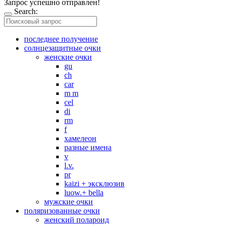
Запрос успешно отправлен!
Search:
последнее получение
солнцезащитные очки
женские очки
gu
ch
car
m m
cel
di
rm
f
хамелеон
разные имена
v
l.v.
pr
kaizi + эксклюзив
luow.+ bella
мужские очки
поляризованные очки
женский полароид