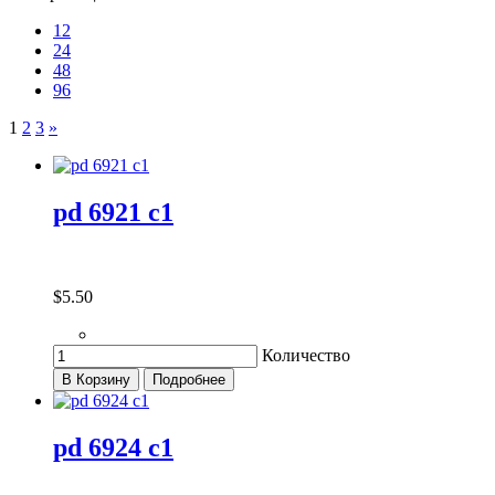
12
24
48
96
1
2
3
»
pd 6921 c1
$5.50
Количество
В Корзину
Подробнее
pd 6924 c1