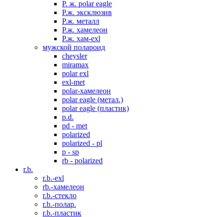
P. ж. polar eagle
P.ж. эксклюзив
Р.ж. металл
P.ж. хамелеон
Р.ж. хам-exl
мужской полароид
cheysler
miramax
polar exl
exl-met
polar-хамелеон
polar eagle (метал.)
polar eagle (пластик)
p.d.
pd - met
polarized
polarized - pl
p - sp
rb - polarized
r.b.
r.b.-exl
rb.-хамелеон
r.b.-стекло
r.b.-полар.
r.b.-пластик