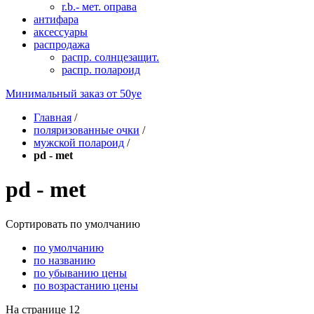
r.b.- мет. оправа
антифара
аксессуары
распродажа
распр. солнцезащит.
распр. полароид
Минимальный заказ от
50уе
Главная
/
поляризованные очки
/
мужской полароид
/
pd - met
pd - met
Сортировать
по умолчанию
по умолчанию
по названию
по убыванию цены
по возрастанию цены
На странице
12