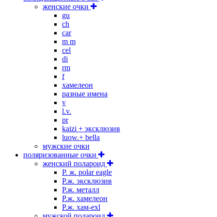
женские очки
gu
ch
car
m m
cel
di
rm
f
хамелеон
разные имена
v
l.v.
pr
kaizi + эксклюзив
luow.+ bella
мужские очки
поляризованные очки
женский полароид
P. ж. polar eagle
P.ж. эксклюзив
Р.ж. металл
P.ж. хамелеон
Р.ж. хам-exl
мужской полароид