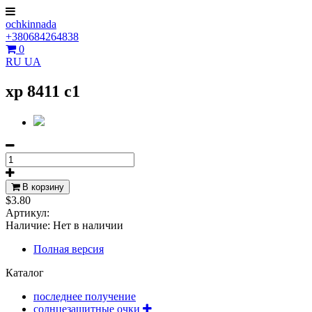
ochkinnada
+380684264838
0
RU
UA
xp 8411 c1
В корзину
$3.80
Артикул:
Наличие:
Нет в наличии
Полная версия
Каталог
последнее получение
солнцезащитные очки