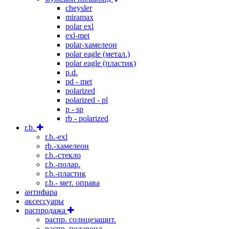
cheysler
miramax
polar exl
exl-met
polar-хамелеон
polar eagle (метал.)
polar eagle (пластик)
p.d.
pd - met
polarized
polarized - pl
p - sp
rb - polarized
r.b.
r.b.-exl
rb.-хамелеон
r.b.-стекло
r.b.-полар.
r.b.-пластик
r.b.- мет. оправа
антифара
аксессуары
распродажа
распр. солнцезащит.
распр. полароид