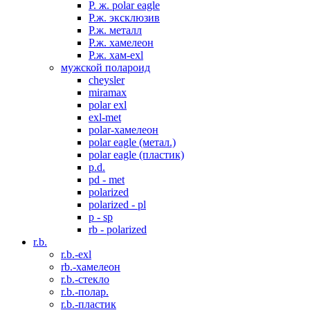
P. ж. polar eagle
P.ж. эксклюзив
Р.ж. металл
P.ж. хамелеон
Р.ж. хам-exl
мужской полароид
cheysler
miramax
polar exl
exl-met
polar-хамелеон
polar eagle (метал.)
polar eagle (пластик)
p.d.
pd - met
polarized
polarized - pl
p - sp
rb - polarized
r.b.
r.b.-exl
rb.-хамелеон
r.b.-стекло
r.b.-полар.
r.b.-пластик