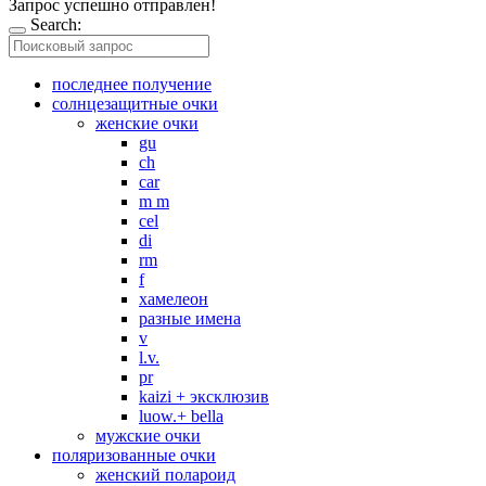
Запрос успешно отправлен!
Search:
последнее получение
солнцезащитные очки
женские очки
gu
ch
car
m m
cel
di
rm
f
хамелеон
разные имена
v
l.v.
pr
kaizi + эксклюзив
luow.+ bella
мужские очки
поляризованные очки
женский полароид