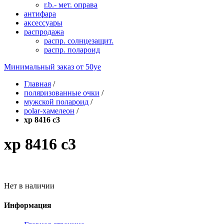
r.b.- мет. оправа
антифара
аксессуары
распродажа
распр. солнцезащит.
распр. полароид
Минимальный заказ от
50уе
Главная
/
поляризованные очки
/
мужской полароид
/
polar-хамелеон
/
xp 8416 c3
xp 8416 c3
Нет в наличии
Информация