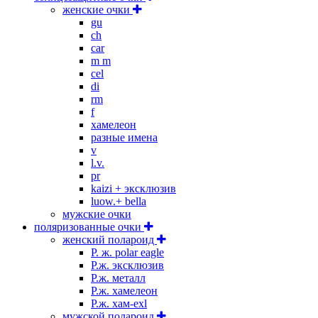
женские очки
gu
ch
car
m m
cel
di
rm
f
хамелеон
разные имена
v
l.v.
pr
kaizi + эксклюзив
luow.+ bella
мужские очки
поляризованные очки
женский полароид
P. ж. polar eagle
P.ж. эксклюзив
Р.ж. металл
P.ж. хамелеон
Р.ж. хам-exl
мужской полароид