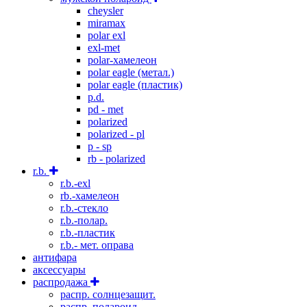
cheysler
miramax
polar exl
exl-met
polar-хамелеон
polar eagle (метал.)
polar eagle (пластик)
p.d.
pd - met
polarized
polarized - pl
p - sp
rb - polarized
r.b.
r.b.-exl
rb.-хамелеон
r.b.-стекло
r.b.-полар.
r.b.-пластик
r.b.- мет. оправа
антифара
аксессуары
распродажа
распр. солнцезащит.
распр. полароид