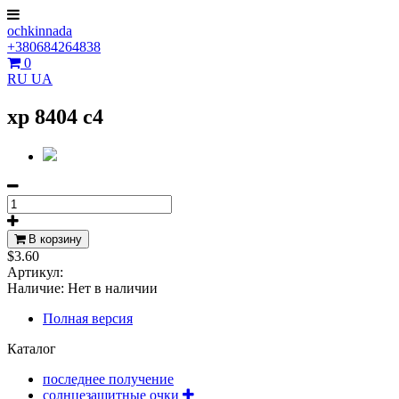
ochkinnada
+380684264838
0
RU
UA
xp 8404 c4
В корзину
$3.60
Артикул:
Наличие:
Нет в наличии
Полная версия
Каталог
последнее получение
солнцезащитные очки