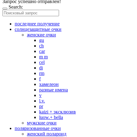
Запрос успешно отправлен!
Search:
последнее получение
солнцезащитные очки
женские очки
gu
ch
car
m m
cel
di
rm
f
хамелеон
разные имена
v
l.v.
pr
kaizi + эксклюзив
luow.+ bella
мужские очки
поляризованные очки
женский полароид