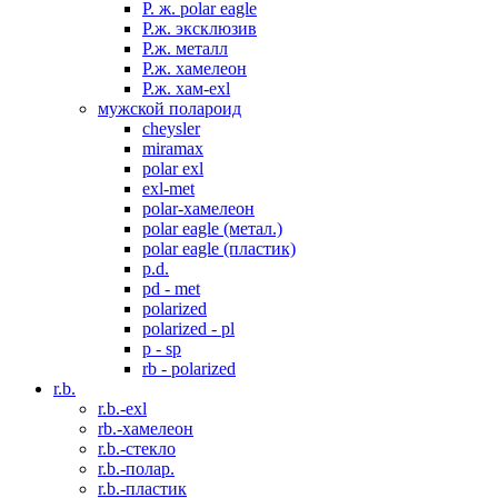
P. ж. polar eagle
P.ж. эксклюзив
Р.ж. металл
P.ж. хамелеон
Р.ж. хам-exl
мужской полароид
cheysler
miramax
polar exl
exl-met
polar-хамелеон
polar eagle (метал.)
polar eagle (пластик)
p.d.
pd - met
polarized
polarized - pl
p - sp
rb - polarized
r.b.
r.b.-exl
rb.-хамелеон
r.b.-стекло
r.b.-полар.
r.b.-пластик