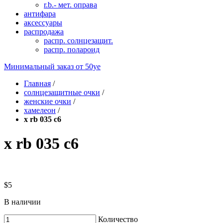
r.b.- мет. оправа
антифара
аксессуары
распродажа
распр. солнцезащит.
распр. полароид
Минимальный заказ от
50уе
Главная
/
солнцезащитные очки
/
женские очки
/
хамелеон
/
x rb 035 c6
x rb 035 c6
$5
В наличии
Количество