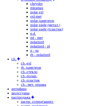
cheysler
miramax
polar exl
exl-met
polar-хамелеон
polar eagle (метал.)
polar eagle (пластик)
p.d.
pd - met
polarized
polarized - pl
p - sp
rb - polarized
r.b.
r.b.-exl
rb.-хамелеон
r.b.-стекло
r.b.-полар.
r.b.-пластик
r.b.- мет. оправа
антифара
аксессуары
распродажа
распр. солнцезащит.
распр. полароид