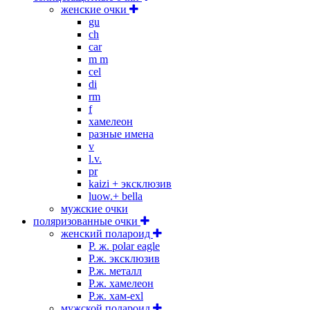
женские очки
gu
ch
car
m m
cel
di
rm
f
хамелеон
разные имена
v
l.v.
pr
kaizi + эксклюзив
luow.+ bella
мужские очки
поляризованные очки
женский полароид
P. ж. polar eagle
P.ж. эксклюзив
Р.ж. металл
P.ж. хамелеон
Р.ж. хам-exl
мужской полароид