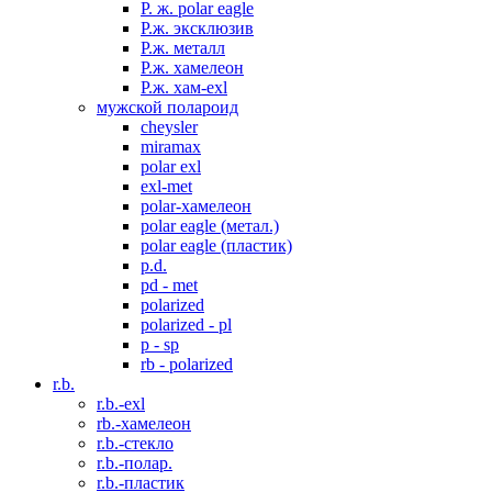
P. ж. polar eagle
P.ж. эксклюзив
Р.ж. металл
P.ж. хамелеон
Р.ж. хам-exl
мужской полароид
cheysler
miramax
polar exl
exl-met
polar-хамелеон
polar eagle (метал.)
polar eagle (пластик)
p.d.
pd - met
polarized
polarized - pl
p - sp
rb - polarized
r.b.
r.b.-exl
rb.-хамелеон
r.b.-стекло
r.b.-полар.
r.b.-пластик