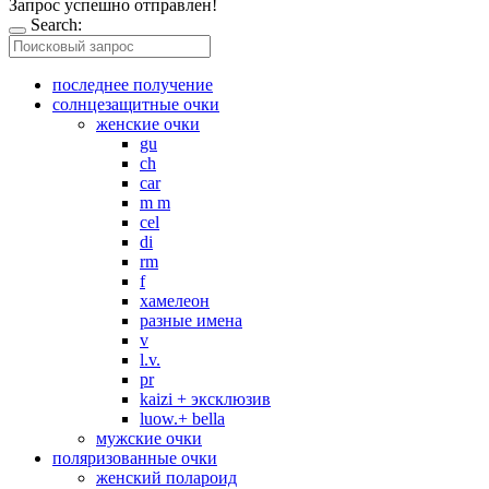
Запрос успешно отправлен!
Search:
последнее получение
солнцезащитные очки
женские очки
gu
ch
car
m m
cel
di
rm
f
хамелеон
разные имена
v
l.v.
pr
kaizi + эксклюзив
luow.+ bella
мужские очки
поляризованные очки
женский полароид