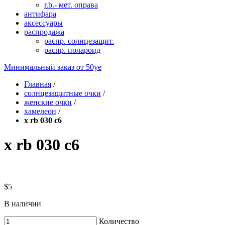
r.b.- мет. оправа
антифара
аксессуары
распродажа
распр. солнцезащит.
распр. полароид
Минимальный заказ от
50уе
Главная
/
солнцезащитные очки
/
женские очки
/
хамелеон
/
x rb 030 c6
x rb 030 c6
$5
В наличии
Количество