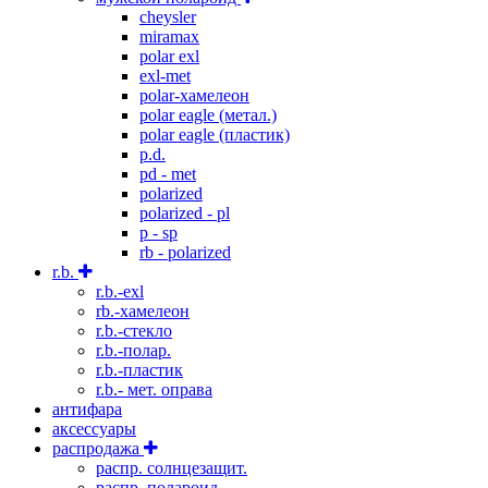
cheysler
miramax
polar exl
exl-met
polar-хамелеон
polar eagle (метал.)
polar eagle (пластик)
p.d.
pd - met
polarized
polarized - pl
p - sp
rb - polarized
r.b.
r.b.-exl
rb.-хамелеон
r.b.-стекло
r.b.-полар.
r.b.-пластик
r.b.- мет. оправа
антифара
аксессуары
распродажа
распр. солнцезащит.
распр. полароид