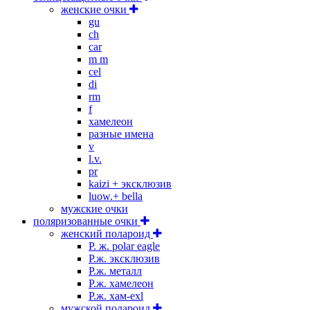
женские очки
gu
ch
car
m m
cel
di
rm
f
хамелеон
разные имена
v
l.v.
pr
kaizi + эксклюзив
luow.+ bella
мужские очки
поляризованные очки
женский полароид
P. ж. polar eagle
P.ж. эксклюзив
Р.ж. металл
P.ж. хамелеон
Р.ж. хам-exl
мужской полароид