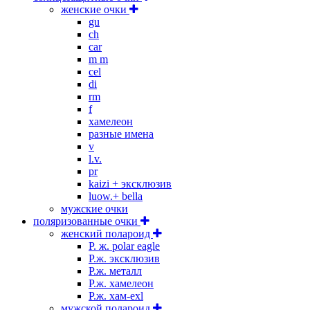
женские очки
gu
ch
car
m m
cel
di
rm
f
хамелеон
разные имена
v
l.v.
pr
kaizi + эксклюзив
luow.+ bella
мужские очки
поляризованные очки
женский полароид
P. ж. polar eagle
P.ж. эксклюзив
Р.ж. металл
P.ж. хамелеон
Р.ж. хам-exl
мужской полароид