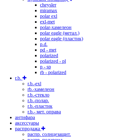
cheysler
miramax
polar exl
exl-met
polar-хамелеон
polar eagle (метал.)
polar eagle (пластик)
p.d.
pd - met
polarized
polarized - pl
p - sp
rb - polarized
r.b.
r.b.-exl
rb.-хамелеон
r.b.-стекло
r.b.-полар.
r.b.-пластик
r.b.- мет. оправа
антифара
аксессуары
распродажа
распр. солнцезащит.
распр. полароид