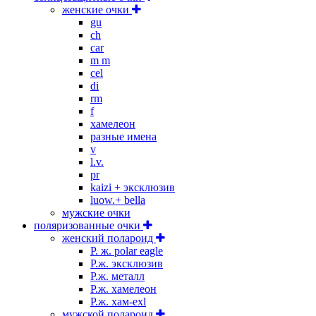
женские очки
gu
ch
car
m m
cel
di
rm
f
хамелеон
разные имена
v
l.v.
pr
kaizi + эксклюзив
luow.+ bella
мужские очки
поляризованные очки
женский полароид
P. ж. polar eagle
P.ж. эксклюзив
Р.ж. металл
P.ж. хамелеон
Р.ж. хам-exl
мужской полароид