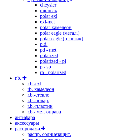
cheysler
miramax
polar exl
exl-met
polar-хамелеон
polar eagle (метал.)
polar eagle (пластик)
p.d.
pd - met
polarized
polarized - pl
p - sp
rb - polarized
r.b.
r.b.-exl
rb.-хамелеон
r.b.-стекло
r.b.-полар.
r.b.-пластик
r.b.- мет. оправа
антифара
аксессуары
распродажа
распр. солнцезащит.
распр. полароид