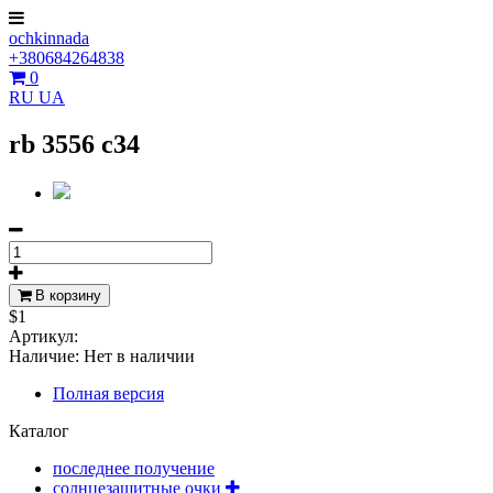
ochkinnada
+380684264838
0
RU
UA
rb 3556 c34
В корзину
$1
Артикул:
Наличие:
Нет в наличии
Полная версия
Каталог
последнее получение
солнцезащитные очки