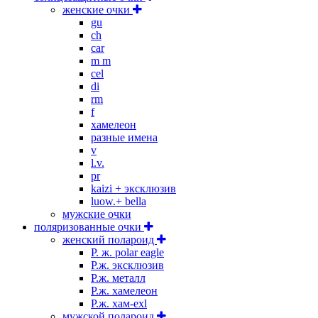
женские очки
gu
ch
car
m m
cel
di
rm
f
хамелеон
разные имена
v
l.v.
pr
kaizi + эксклюзив
luow.+ bella
мужские очки
поляризованные очки
женский полароид
P. ж. polar eagle
P.ж. эксклюзив
Р.ж. металл
P.ж. хамелеон
Р.ж. хам-exl
мужской полароид