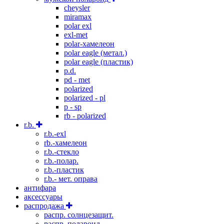
cheysler
miramax
polar exl
exl-met
polar-хамелеон
polar eagle (метал.)
polar eagle (пластик)
p.d.
pd - met
polarized
polarized - pl
p - sp
rb - polarized
r.b.
r.b.-exl
rb.-хамелеон
r.b.-стекло
r.b.-полар.
r.b.-пластик
r.b.- мет. оправа
антифара
аксессуары
распродажа
распр. солнцезащит.
распр. полароид