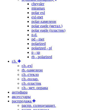
cheysler
miramax
polar exl
exl-met
polar-хамелеон
polar eagle (метал.)
polar eagle (пластик)
p.d.
pd - met
polarized
polarized - pl
p - sp
rb - polarized
r.b.
r.b.-exl
rb.-хамелеон
r.b.-стекло
r.b.-полар.
r.b.-пластик
r.b.- мет. оправа
антифара
аксессуары
распродажа
распр. солнцезащит.
распр. полароид