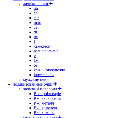
женские очки
gu
ch
car
m m
cel
di
rm
f
хамелеон
разные имена
v
l.v.
pr
kaizi + эксклюзив
luow.+ bella
мужские очки
поляризованные очки
женский полароид
P. ж. polar eagle
P.ж. эксклюзив
Р.ж. металл
P.ж. хамелеон
Р.ж. хам-exl
мужской полароид