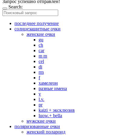
Запрос успешно отправлен!
Search:
последнее получение
солнцезащитные очки
женские очки
gu
ch
car
m m
cel
di
rm
f
хамелеон
разные имена
v
l.v.
pr
kaizi + эксклюзив
luow.+ bella
мужские очки
поляризованные очки
женский полароид