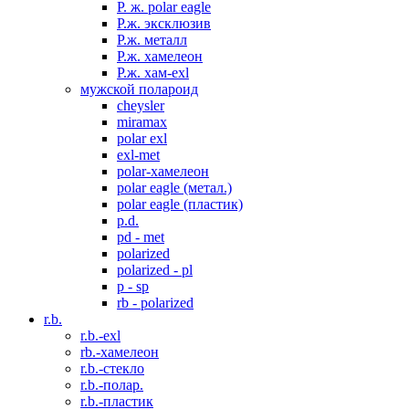
P. ж. polar eagle
P.ж. эксклюзив
Р.ж. металл
P.ж. хамелеон
Р.ж. хам-exl
мужской полароид
cheysler
miramax
polar exl
exl-met
polar-хамелеон
polar eagle (метал.)
polar eagle (пластик)
p.d.
pd - met
polarized
polarized - pl
p - sp
rb - polarized
r.b.
r.b.-exl
rb.-хамелеон
r.b.-стекло
r.b.-полар.
r.b.-пластик