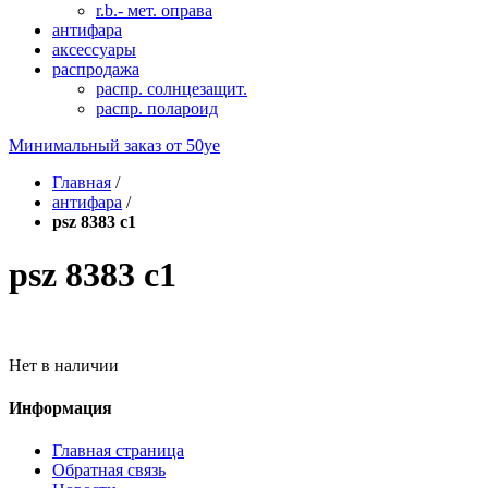
r.b.- мет. оправа
антифара
аксессуары
распродажа
распр. солнцезащит.
распр. полароид
Минимальный заказ от
50уе
Главная
/
антифара
/
psz 8383 c1
psz 8383 c1
Нет в наличии
Информация
Главная страница
Обратная связь