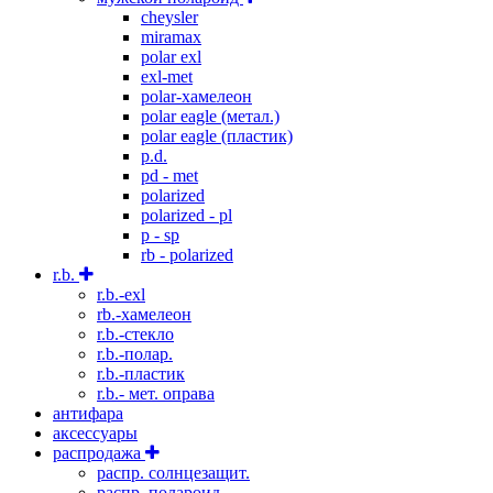
cheysler
miramax
polar exl
exl-met
polar-хамелеон
polar eagle (метал.)
polar eagle (пластик)
p.d.
pd - met
polarized
polarized - pl
p - sp
rb - polarized
r.b.
r.b.-exl
rb.-хамелеон
r.b.-стекло
r.b.-полар.
r.b.-пластик
r.b.- мет. оправа
антифара
аксессуары
распродажа
распр. солнцезащит.
распр. полароид