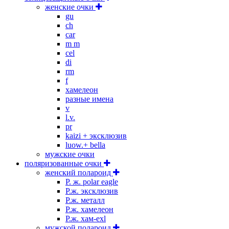
женские очки
gu
ch
car
m m
cel
di
rm
f
хамелеон
разные имена
v
l.v.
pr
kaizi + эксклюзив
luow.+ bella
мужские очки
поляризованные очки
женский полароид
P. ж. polar eagle
P.ж. эксклюзив
Р.ж. металл
P.ж. хамелеон
Р.ж. хам-exl
мужской полароид