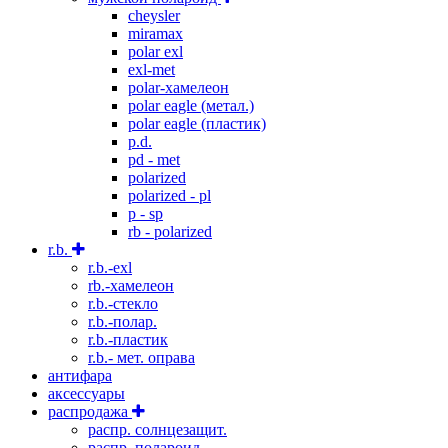
cheysler
miramax
polar exl
exl-met
polar-хамелеон
polar eagle (метал.)
polar eagle (пластик)
p.d.
pd - met
polarized
polarized - pl
p - sp
rb - polarized
r.b.
r.b.-exl
rb.-хамелеон
r.b.-стекло
r.b.-полар.
r.b.-пластик
r.b.- мет. оправа
антифара
аксессуары
распродажа
распр. солнцезащит.
распр. полароид