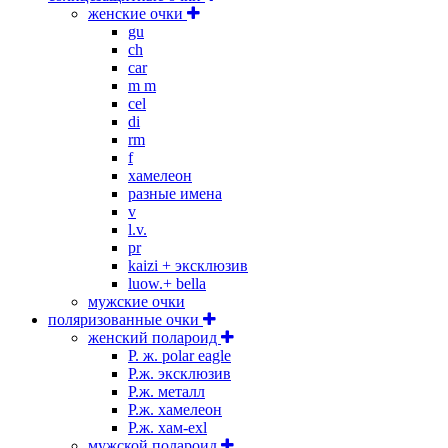
женские очки
gu
ch
car
m m
cel
di
rm
f
хамелеон
разные имена
v
l.v.
pr
kaizi + эксклюзив
luow.+ bella
мужские очки
поляризованные очки
женский полароид
P. ж. polar eagle
P.ж. эксклюзив
Р.ж. металл
P.ж. хамелеон
Р.ж. хам-exl
мужской полароид