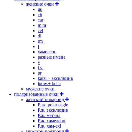
женские очки
gu
ch
car
m m
cel
di
rm
f
хамелеон
разные имена
v
l.v.
pr
kaizi + эксклюзив
luow.+ bella
мужские очки
поляризованные очки
женский полароид
P. ж. polar eagle
P.ж. эксклюзив
Р.ж. металл
P.ж. хамелеон
Р.ж. хам-exl
мужской полароид