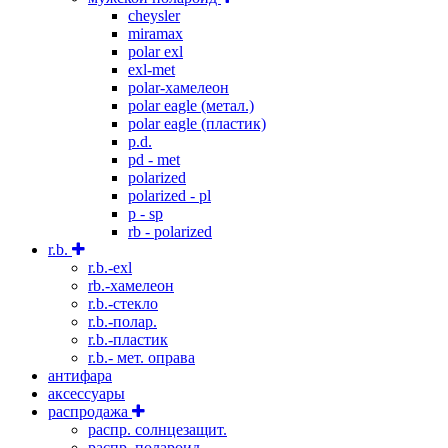
cheysler
miramax
polar exl
exl-met
polar-хамелеон
polar eagle (метал.)
polar eagle (пластик)
p.d.
pd - met
polarized
polarized - pl
p - sp
rb - polarized
r.b.
r.b.-exl
rb.-хамелеон
r.b.-стекло
r.b.-полар.
r.b.-пластик
r.b.- мет. оправа
антифара
аксессуары
распродажа
распр. солнцезащит.
распр. полароид