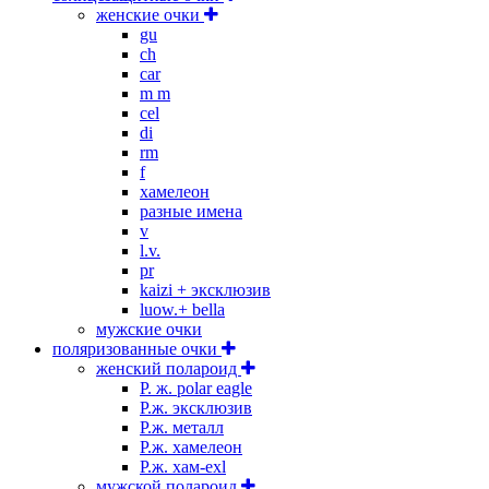
женские очки
gu
ch
car
m m
cel
di
rm
f
хамелеон
разные имена
v
l.v.
pr
kaizi + эксклюзив
luow.+ bella
мужские очки
поляризованные очки
женский полароид
P. ж. polar eagle
P.ж. эксклюзив
Р.ж. металл
P.ж. хамелеон
Р.ж. хам-exl
мужской полароид