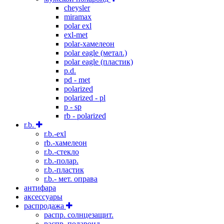
cheysler
miramax
polar exl
exl-met
polar-хамелеон
polar eagle (метал.)
polar eagle (пластик)
p.d.
pd - met
polarized
polarized - pl
p - sp
rb - polarized
r.b.
r.b.-exl
rb.-хамелеон
r.b.-стекло
r.b.-полар.
r.b.-пластик
r.b.- мет. оправа
антифара
аксессуары
распродажа
распр. солнцезащит.
распр. полароид