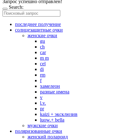
Запрос успешно отправлен!
Search:
последнее получение
солнцезащитные очки
женские очки
gu
ch
car
m m
cel
di
rm
f
хамелеон
разные имена
v
l.v.
pr
kaizi + эксклюзив
luow.+ bella
мужские очки
поляризованные очки
женский полароид