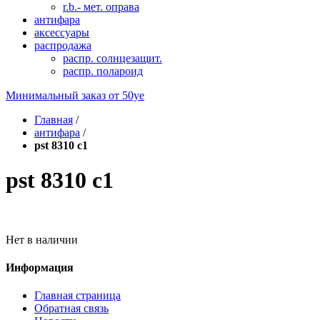
r.b.- мет. оправа
антифара
аксессуары
распродажа
распр. солнцезащит.
распр. полароид
Минимальный заказ от
50уе
Главная
/
антифара
/
pst 8310 c1
pst 8310 c1
Нет в наличии
Информация
Главная страница
Обратная связь