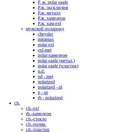
P. ж. polar eagle
P.ж. эксклюзив
Р.ж. металл
P.ж. хамелеон
Р.ж. хам-exl
мужской полароид
cheysler
miramax
polar exl
exl-met
polar-хамелеон
polar eagle (метал.)
polar eagle (пластик)
p.d.
pd - met
polarized
polarized - pl
p - sp
rb - polarized
r.b.
r.b.-exl
rb.-хамелеон
r.b.-стекло
r.b.-полар.
r.b.-пластик