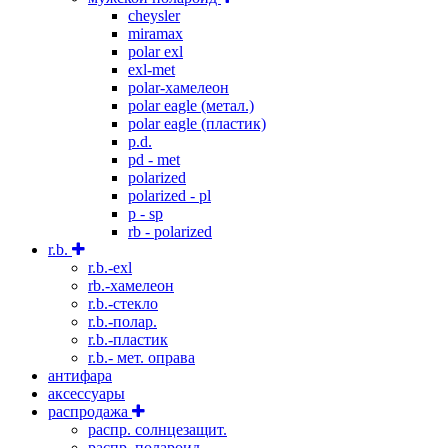
cheysler
miramax
polar exl
exl-met
polar-хамелеон
polar eagle (метал.)
polar eagle (пластик)
p.d.
pd - met
polarized
polarized - pl
p - sp
rb - polarized
r.b.
r.b.-exl
rb.-хамелеон
r.b.-стекло
r.b.-полар.
r.b.-пластик
r.b.- мет. оправа
антифара
аксессуары
распродажа
распр. солнцезащит.
распр. полароид