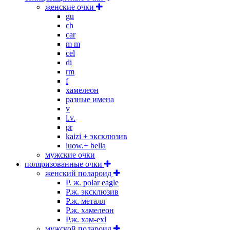
женские очки
gu
ch
car
m m
cel
di
rm
f
хамелеон
разные имена
v
l.v.
pr
kaizi + эксклюзив
luow.+ bella
мужские очки
поляризованные очки
женский полароид
P. ж. polar eagle
P.ж. эксклюзив
Р.ж. металл
P.ж. хамелеон
Р.ж. хам-exl
мужской полароид