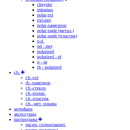
cheysler
miramax
polar exl
exl-met
polar-хамелеон
polar eagle (метал.)
polar eagle (пластик)
p.d.
pd - met
polarized
polarized - pl
p - sp
rb - polarized
r.b.
r.b.-exl
rb.-хамелеон
r.b.-стекло
r.b.-полар.
r.b.-пластик
r.b.- мет. оправа
антифара
аксессуары
распродажа
распр. солнцезащит.
распр. полароид