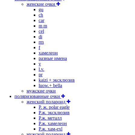
женские очки
gu
ch
car
m m
cel
di
rm
f
хамелеон
разные имена
v
l.v.
pr
kaizi + эксклюзив
luow.+ bella
мужские очки
поляризованные очки
женский полароид
P. ж. polar eagle
P.ж. эксклюзив
Р.ж. металл
P.ж. хамелеон
Р.ж. хам-exl
мужской полароид