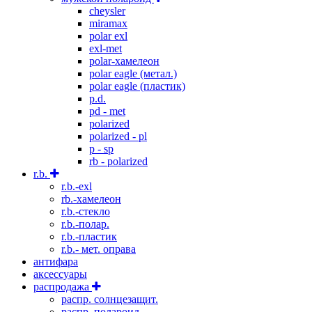
cheysler
miramax
polar exl
exl-met
polar-хамелеон
polar eagle (метал.)
polar eagle (пластик)
p.d.
pd - met
polarized
polarized - pl
p - sp
rb - polarized
r.b.
r.b.-exl
rb.-хамелеон
r.b.-стекло
r.b.-полар.
r.b.-пластик
r.b.- мет. оправа
антифара
аксессуары
распродажа
распр. солнцезащит.
распр. полароид