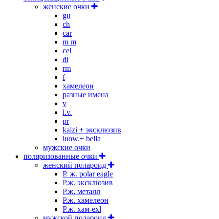
женские очки
gu
ch
car
m m
cel
di
rm
f
хамелеон
разные имена
v
l.v.
pr
kaizi + эксклюзив
luow.+ bella
мужские очки
поляризованные очки
женский полароид
P. ж. polar eagle
P.ж. эксклюзив
Р.ж. металл
P.ж. хамелеон
Р.ж. хам-exl
мужской полароид