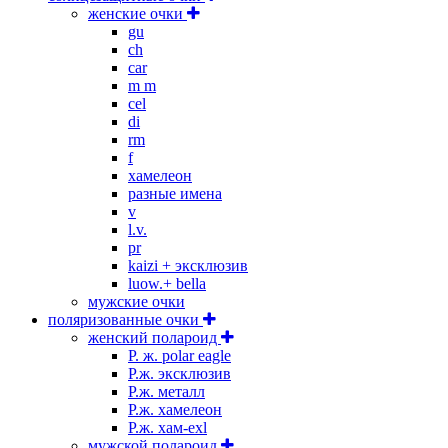
женские очки
gu
ch
car
m m
cel
di
rm
f
хамелеон
разные имена
v
l.v.
pr
kaizi + эксклюзив
luow.+ bella
мужские очки
поляризованные очки
женский полароид
P. ж. polar eagle
P.ж. эксклюзив
Р.ж. металл
P.ж. хамелеон
Р.ж. хам-exl
мужской полароид