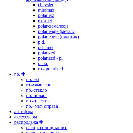
cheysler
miramax
polar exl
exl-met
polar-хамелеон
polar eagle (метал.)
polar eagle (пластик)
p.d.
pd - met
polarized
polarized - pl
p - sp
rb - polarized
r.b.
r.b.-exl
rb.-хамелеон
r.b.-стекло
r.b.-полар.
r.b.-пластик
r.b.- мет. оправа
антифара
аксессуары
распродажа
распр. солнцезащит.
распр. полароид