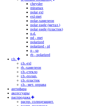
cheysler
miramax
polar exl
exl-met
polar-хамелеон
polar eagle (метал.)
polar eagle (пластик)
p.d.
pd - met
polarized
polarized - pl
p - sp
rb - polarized
r.b.
r.b.-exl
rb.-хамелеон
r.b.-стекло
r.b.-полар.
r.b.-пластик
r.b.- мет. оправа
антифара
аксессуары
распродажа
распр. солнцезащит.
распр. полароид