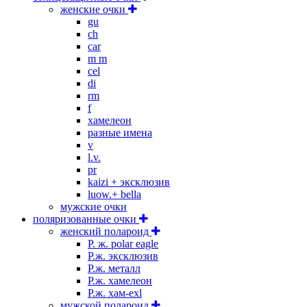
женские очки
gu
ch
car
m m
cel
di
rm
f
хамелеон
разные имена
v
l.v.
pr
kaizi + эксклюзив
luow.+ bella
мужские очки
поляризованные очки
женский полароид
P. ж. polar eagle
P.ж. эксклюзив
Р.ж. металл
P.ж. хамелеон
Р.ж. хам-exl
мужской полароид