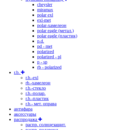
cheysler
miramax
polar exl
exl-met
polar-хамелеон
polar eagle (метал.)
polar eagle (пластик)
p.d.
pd - met
polarized
polarized - pl
p - sp
rb - polarized
r.b.
r.b.-exl
rb.-хамелеон
r.b.-стекло
r.b.-полар.
r.b.-пластик
r.b.- мет. оправа
антифара
аксессуары
распродажа
распр. солнцезащит.
распр. полароид