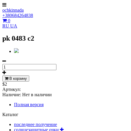
ochkinnada
+380684264838
0
RU
UA
pk 0483 c2
В корзину
$2
Артикул:
Наличие:
Нет в наличии
Полная версия
Каталог
последнее получение
солнцезащитные очки