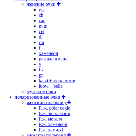
женские очки
gu
ch
car
m m
cel
di
rm
f
хамелеон
разные имена
v
l.v.
pr
kaizi + эксклюзив
luow.+ bella
мужские очки
поляризованные очки
женский полароид
P. ж. polar eagle
P.ж. эксклюзив
Р.ж. металл
P.ж. хамелеон
Р.ж. хам-exl
мужской полароид