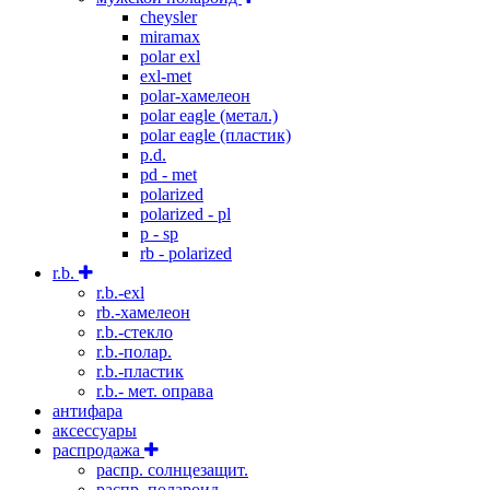
cheysler
miramax
polar exl
exl-met
polar-хамелеон
polar eagle (метал.)
polar eagle (пластик)
p.d.
pd - met
polarized
polarized - pl
p - sp
rb - polarized
r.b.
r.b.-exl
rb.-хамелеон
r.b.-стекло
r.b.-полар.
r.b.-пластик
r.b.- мет. оправа
антифара
аксессуары
распродажа
распр. солнцезащит.
распр. полароид