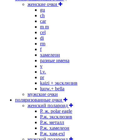
женские очки
gu
ch
car
m m
cel
di
rm
f
хамелеон
разные имена
v
l.v.
pr
kaizi + эксклюзив
luow.+ bella
мужские очки
поляризованные очки
женский полароид
P. ж. polar eagle
P.ж. эксклюзив
Р.ж. металл
P.ж. хамелеон
Р.ж. хам-exl
мужской полароид