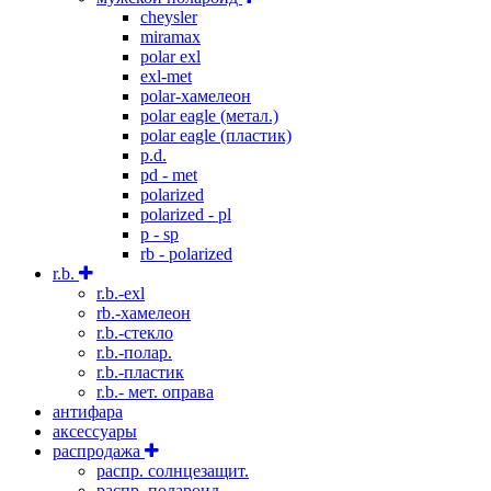
cheysler
miramax
polar exl
exl-met
polar-хамелеон
polar eagle (метал.)
polar eagle (пластик)
p.d.
pd - met
polarized
polarized - pl
p - sp
rb - polarized
r.b.
r.b.-exl
rb.-хамелеон
r.b.-стекло
r.b.-полар.
r.b.-пластик
r.b.- мет. оправа
антифара
аксессуары
распродажа
распр. солнцезащит.
распр. полароид