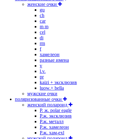
женские очки
gu
ch
car
m m
cel
di
rm
f
хамелеон
разные имена
v
l.v.
pr
kaizi + эксклюзив
luow.+ bella
мужские очки
поляризованные очки
женский полароид
P. ж. polar eagle
P.ж. эксклюзив
Р.ж. металл
P.ж. хамелеон
Р.ж. хам-exl
мужской полароид