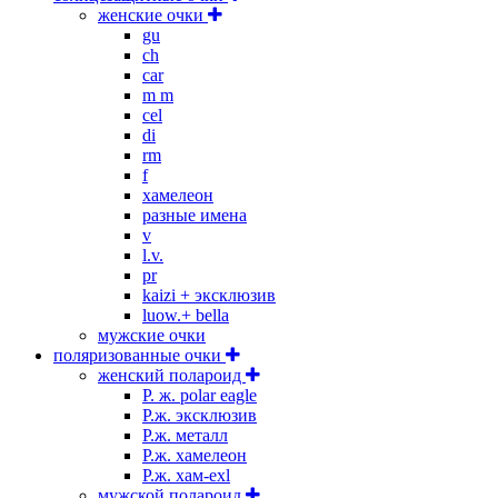
женские очки
gu
ch
car
m m
cel
di
rm
f
хамелеон
разные имена
v
l.v.
pr
kaizi + эксклюзив
luow.+ bella
мужские очки
поляризованные очки
женский полароид
P. ж. polar eagle
P.ж. эксклюзив
Р.ж. металл
P.ж. хамелеон
Р.ж. хам-exl
мужской полароид