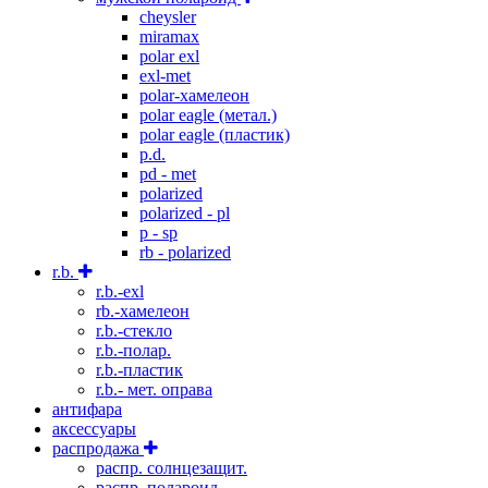
cheysler
miramax
polar exl
exl-met
polar-хамелеон
polar eagle (метал.)
polar eagle (пластик)
p.d.
pd - met
polarized
polarized - pl
p - sp
rb - polarized
r.b.
r.b.-exl
rb.-хамелеон
r.b.-стекло
r.b.-полар.
r.b.-пластик
r.b.- мет. оправа
антифара
аксессуары
распродажа
распр. солнцезащит.
распр. полароид