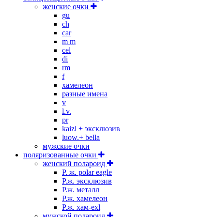
женские очки
gu
ch
car
m m
cel
di
rm
f
хамелеон
разные имена
v
l.v.
pr
kaizi + эксклюзив
luow.+ bella
мужские очки
поляризованные очки
женский полароид
P. ж. polar eagle
P.ж. эксклюзив
Р.ж. металл
P.ж. хамелеон
Р.ж. хам-exl
мужской полароид