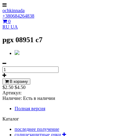
ochkinnada
+380684264838
0
RU
UA
pgx 08951 c7
В корзину
$2.50
$4.50
Артикул:
Наличие:
Есть в наличии
Полная версия
Каталог
последнее получение
солнцезащитные очки