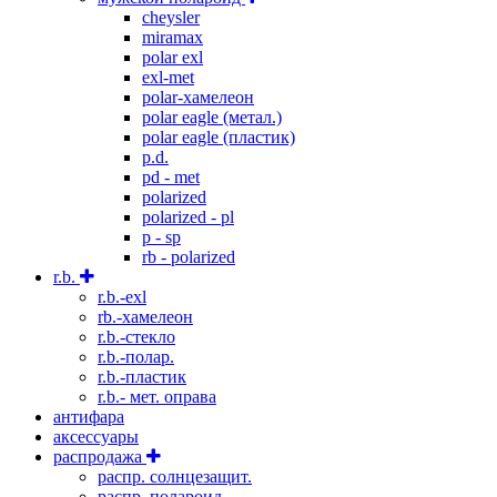
cheysler
miramax
polar exl
exl-met
polar-хамелеон
polar eagle (метал.)
polar eagle (пластик)
p.d.
pd - met
polarized
polarized - pl
p - sp
rb - polarized
r.b.
r.b.-exl
rb.-хамелеон
r.b.-стекло
r.b.-полар.
r.b.-пластик
r.b.- мет. оправа
антифара
аксессуары
распродажа
распр. солнцезащит.
распр. полароид