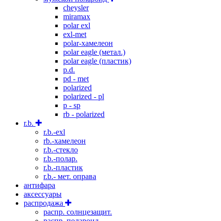
cheysler
miramax
polar exl
exl-met
polar-хамелеон
polar eagle (метал.)
polar eagle (пластик)
p.d.
pd - met
polarized
polarized - pl
p - sp
rb - polarized
r.b.
r.b.-exl
rb.-хамелеон
r.b.-стекло
r.b.-полар.
r.b.-пластик
r.b.- мет. оправа
антифара
аксессуары
распродажа
распр. солнцезащит.
распр. полароид