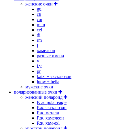
женские очки
gu
ch
car
m m
cel
di
rm
f
хамелеон
разные имена
v
l.v.
pr
kaizi + эксклюзив
luow.+ bella
мужские очки
поляризованные очки
женский полароид
P. ж. polar eagle
P.ж. эксклюзив
Р.ж. металл
P.ж. хамелеон
Р.ж. хам-exl
мужской полароид