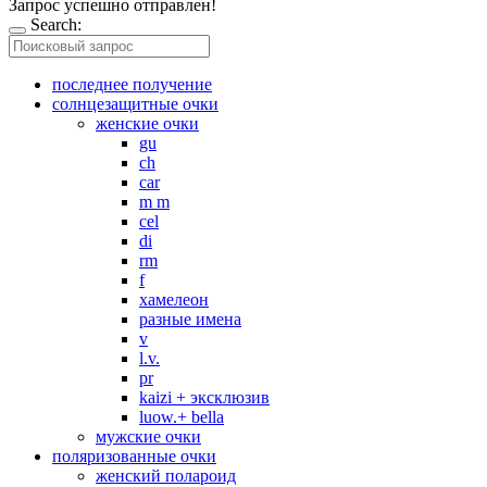
Запрос успешно отправлен!
Search:
последнее получение
солнцезащитные очки
женские очки
gu
ch
car
m m
cel
di
rm
f
хамелеон
разные имена
v
l.v.
pr
kaizi + эксклюзив
luow.+ bella
мужские очки
поляризованные очки
женский полароид