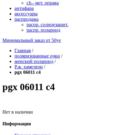
r.b.- мет. оправа
антифара
аксессуары
распродажа
распр. солнцезащит.
распр. полароид
Минимальный заказ от
50уе
Главная
/
поляризованные очки
/
женский полароид
/
P.ж. хамелеон
/
pgx 06011 c4
pgx 06011 c4
Нет в наличии
Информация