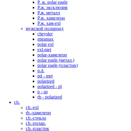
P. ж. polar eagle
P.ж. эксклюзив
Р.ж. металл
P.ж. хамелеон
Р.ж. хам-exl
мужской полароид
cheysler
miramax
polar exl
exl-met
polar-хамелеон
polar eagle (метал.)
polar eagle (пластик)
p.d.
pd - met
polarized
polarized - pl
p - sp
rb - polarized
r.b.
r.b.-exl
rb.-хамелеон
r.b.-стекло
r.b.-полар.
r.b.-пластик