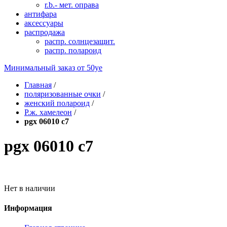
r.b.- мет. оправа
антифара
аксессуары
распродажа
распр. солнцезащит.
распр. полароид
Минимальный заказ от
50уе
Главная
/
поляризованные очки
/
женский полароид
/
P.ж. хамелеон
/
pgx 06010 c7
pgx 06010 c7
Нет в наличии
Информация