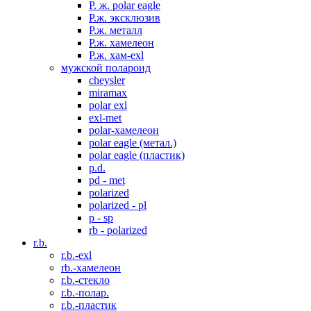
P. ж. polar eagle
P.ж. эксклюзив
Р.ж. металл
P.ж. хамелеон
Р.ж. хам-exl
мужской полароид
cheysler
miramax
polar exl
exl-met
polar-хамелеон
polar eagle (метал.)
polar eagle (пластик)
p.d.
pd - met
polarized
polarized - pl
p - sp
rb - polarized
r.b.
r.b.-exl
rb.-хамелеон
r.b.-стекло
r.b.-полар.
r.b.-пластик