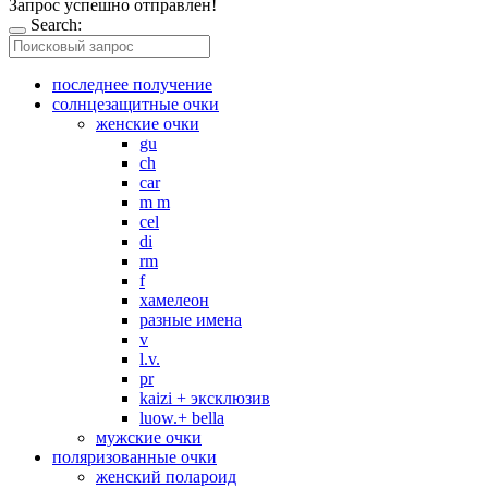
Запрос успешно отправлен!
Search:
последнее получение
солнцезащитные очки
женские очки
gu
ch
car
m m
cel
di
rm
f
хамелеон
разные имена
v
l.v.
pr
kaizi + эксклюзив
luow.+ bella
мужские очки
поляризованные очки
женский полароид