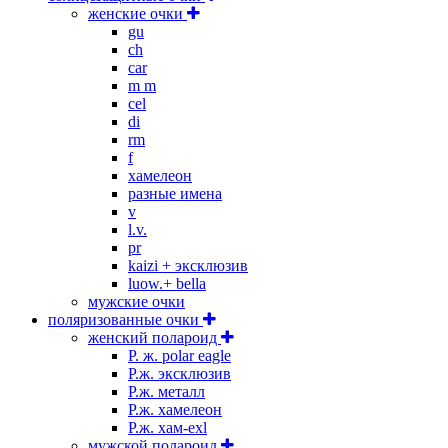
женские очки
gu
ch
car
m m
cel
di
rm
f
хамелеон
разные имена
v
l.v.
pr
kaizi + эксклюзив
luow.+ bella
мужские очки
поляризованные очки
женский полароид
P. ж. polar eagle
P.ж. эксклюзив
Р.ж. металл
P.ж. хамелеон
Р.ж. хам-exl
мужской полароид