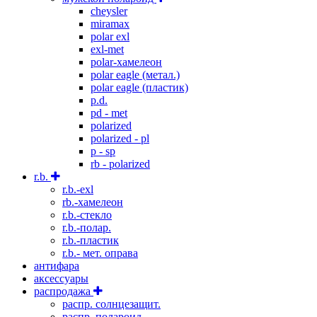
cheysler
miramax
polar exl
exl-met
polar-хамелеон
polar eagle (метал.)
polar eagle (пластик)
p.d.
pd - met
polarized
polarized - pl
p - sp
rb - polarized
r.b.
r.b.-exl
rb.-хамелеон
r.b.-стекло
r.b.-полар.
r.b.-пластик
r.b.- мет. оправа
антифара
аксессуары
распродажа
распр. солнцезащит.
распр. полароид