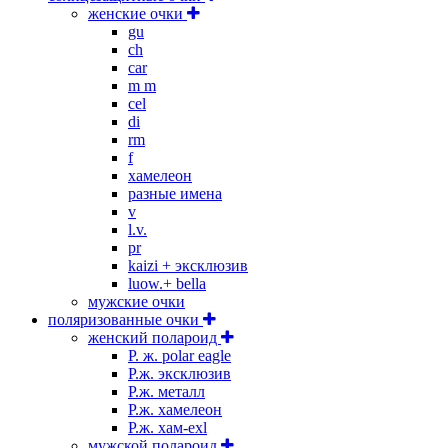
женские очки
gu
ch
car
m m
cel
di
rm
f
хамелеон
разные имена
v
l.v.
pr
kaizi + эксклюзив
luow.+ bella
мужские очки
поляризованные очки
женский полароид
P. ж. polar eagle
P.ж. эксклюзив
Р.ж. металл
P.ж. хамелеон
Р.ж. хам-exl
мужской полароид