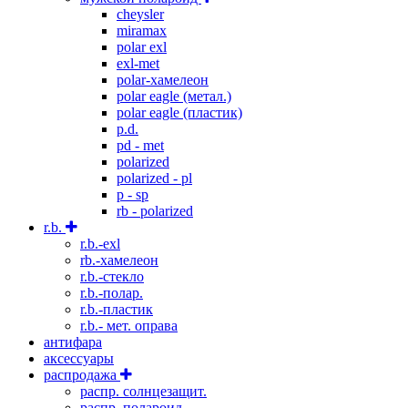
cheysler
miramax
polar exl
exl-met
polar-хамелеон
polar eagle (метал.)
polar eagle (пластик)
p.d.
pd - met
polarized
polarized - pl
p - sp
rb - polarized
r.b.
r.b.-exl
rb.-хамелеон
r.b.-стекло
r.b.-полар.
r.b.-пластик
r.b.- мет. оправа
антифара
аксессуары
распродажа
распр. солнцезащит.
распр. полароид