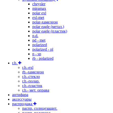
cheysler
miramax
polar exl
exl-met
polar-хамелеон
polar eagle (метал.)
polar eagle (пластик)
p.d.
pd - met
polarized
polarized - pl
p - sp
rb - polarized
r.b.
r.b.-exl
rb.-хамелеон
r.b.-стекло
r.b.-полар.
r.b.-пластик
r.b.- мет. оправа
антифара
аксессуары
распродажа
распр. солнцезащит.
распр. полароид