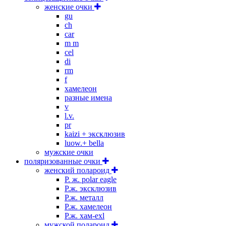
женские очки
gu
ch
car
m m
cel
di
rm
f
хамелеон
разные имена
v
l.v.
pr
kaizi + эксклюзив
luow.+ bella
мужские очки
поляризованные очки
женский полароид
P. ж. polar eagle
P.ж. эксклюзив
Р.ж. металл
P.ж. хамелеон
Р.ж. хам-exl
мужской полароид