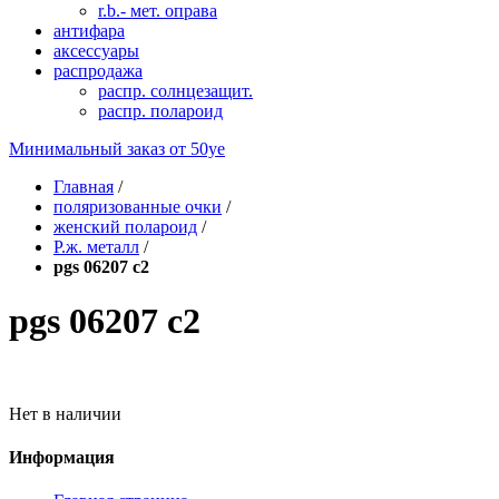
r.b.- мет. оправа
антифара
аксессуары
распродажа
распр. солнцезащит.
распр. полароид
Минимальный заказ от
50уе
Главная
/
поляризованные очки
/
женский полароид
/
Р.ж. металл
/
pgs 06207 c2
pgs 06207 c2
Нет в наличии
Информация