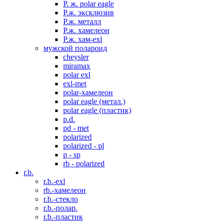
P. ж. polar eagle
P.ж. эксклюзив
Р.ж. металл
P.ж. хамелеон
Р.ж. хам-exl
мужской полароид
cheysler
miramax
polar exl
exl-met
polar-хамелеон
polar eagle (метал.)
polar eagle (пластик)
p.d.
pd - met
polarized
polarized - pl
p - sp
rb - polarized
r.b.
r.b.-exl
rb.-хамелеон
r.b.-стекло
r.b.-полар.
r.b.-пластик