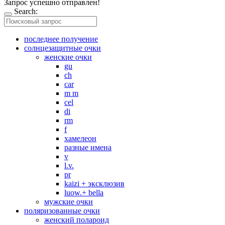
Запрос успешно отправлен!
Search:
последнее получение
солнцезащитные очки
женские очки
gu
ch
car
m m
cel
di
rm
f
хамелеон
разные имена
v
l.v.
pr
kaizi + эксклюзив
luow.+ bella
мужские очки
поляризованные очки
женский полароид