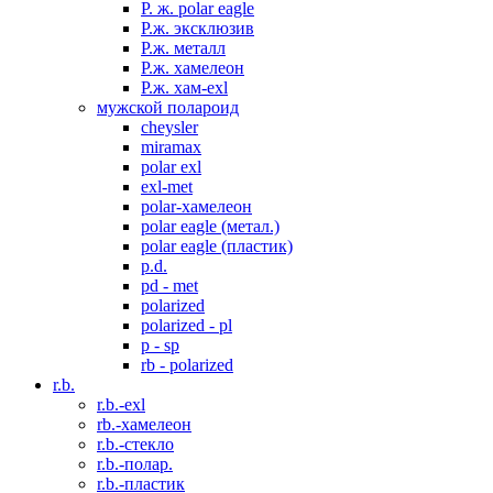
P. ж. polar eagle
P.ж. эксклюзив
Р.ж. металл
P.ж. хамелеон
Р.ж. хам-exl
мужской полароид
cheysler
miramax
polar exl
exl-met
polar-хамелеон
polar eagle (метал.)
polar eagle (пластик)
p.d.
pd - met
polarized
polarized - pl
p - sp
rb - polarized
r.b.
r.b.-exl
rb.-хамелеон
r.b.-стекло
r.b.-полар.
r.b.-пластик