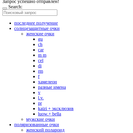
Запрос успешно отправлен!
Search:
последнее получение
солнцезащитные очки
женские очки
gu
ch
car
m m
cel
di
rm
f
хамелеон
разные имена
v
l.v.
pr
kaizi + эксклюзив
luow.+ bella
мужские очки
поляризованные очки
женский полароид