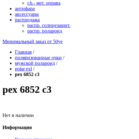
r.b.- мет. оправа
антифара
аксессуары
распродажа
распр. солнцезащит.
распр. полароид
Минимальный заказ от
50уе
Главная
/
поляризованные очки
/
мужской полароид
/
polar exl
/
pex 6852 c3
pex 6852 c3
Нет в наличии
Информация