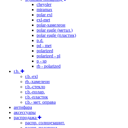
cheysler
miramax
polar exl
exl-met
polar-хамелеон
polar eagle (метал.)
polar eagle (пластик)
p.d.
pd - met
polarized
polarized - pl
p - sp
rb - polarized
r.b.
r.b.-exl
rb.-хамелеон
r.b.-стекло
r.b.-полар.
r.b.-пластик
r.b.- мет. оправа
антифара
аксессуары
распродажа
распр. солнцезащит.
распр. полароид