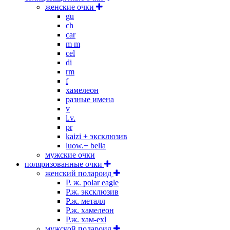
женские очки
gu
ch
car
m m
cel
di
rm
f
хамелеон
разные имена
v
l.v.
pr
kaizi + эксклюзив
luow.+ bella
мужские очки
поляризованные очки
женский полароид
P. ж. polar eagle
P.ж. эксклюзив
Р.ж. металл
P.ж. хамелеон
Р.ж. хам-exl
мужской полароид