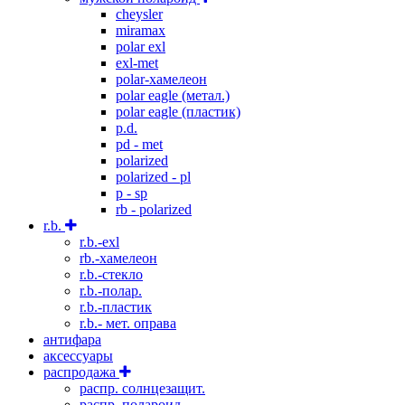
cheysler
miramax
polar exl
exl-met
polar-хамелеон
polar eagle (метал.)
polar eagle (пластик)
p.d.
pd - met
polarized
polarized - pl
p - sp
rb - polarized
r.b.
r.b.-exl
rb.-хамелеон
r.b.-стекло
r.b.-полар.
r.b.-пластик
r.b.- мет. оправа
антифара
аксессуары
распродажа
распр. солнцезащит.
распр. полароид