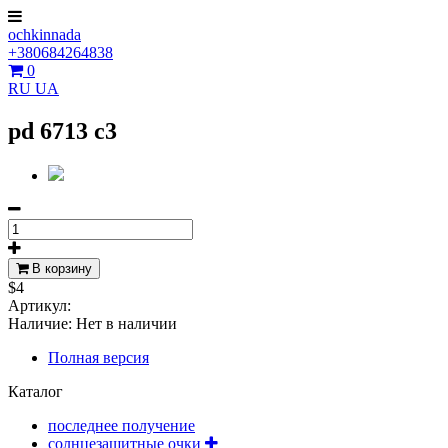
ochkinnada
+380684264838
0
RU
UA
pd 6713 c3
В корзину
$4
Артикул:
Наличие:
Нет в наличии
Полная версия
Каталог
последнее получение
солнцезащитные очки