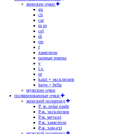
женские очки
gu
ch
car
m m
cel
di
rm
f
хамелеон
разные имена
v
l.v.
pr
kaizi + эксклюзив
luow.+ bella
мужские очки
поляризованные очки
женский полароид
P. ж. polar eagle
P.ж. эксклюзив
Р.ж. металл
P.ж. хамелеон
Р.ж. хам-exl
мужской полароид