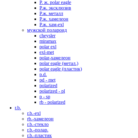
P. ж. polar eagle
P.ж. эксклюзив
Р.ж. металл
P.ж. хамелеон
Р.ж. хам-exl
мужской полароид
cheysler
miramax
polar exl
exl-met
polar-хамелеон
polar eagle (метал.)
polar eagle (пластик)
p.d.
pd - met
polarized
polarized - pl
p - sp
rb - polarized
r.b.
r.b.-exl
rb.-хамелеон
r.b.-стекло
r.b.-полар.
r.b.-пластик