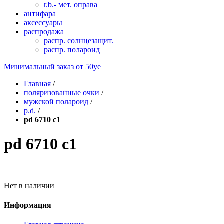
r.b.- мет. оправа
антифара
аксессуары
распродажа
распр. солнцезащит.
распр. полароид
Минимальный заказ от
50уе
Главная
/
поляризованные очки
/
мужской полароид
/
p.d.
/
pd 6710 c1
pd 6710 c1
Нет в наличии
Информация