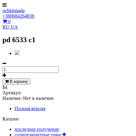
ochkinnada
+380684264838
0
RU
UA
pd 6533 c1
В корзину
$4
Артикул:
Наличие:
Нет в наличии
Полная версия
Каталог
последнее получение
солнцезащитные очки