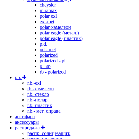
cheysler
miramax
polar exl
exl-met
polar-хамелеон
polar eagle (метал.)
polar eagle (пластик)
p.d.
pd - met
polarized
polarized - pl
p - sp
rb - polarized
r.b.
r.b.-exl
rb.-хамелеон
r.b.-стекло
r.b.-полар.
r.b.-пластик
r.b.- мет. оправа
антифара
аксессуары
распродажа
распр. солнцезащит.
распр. полароид