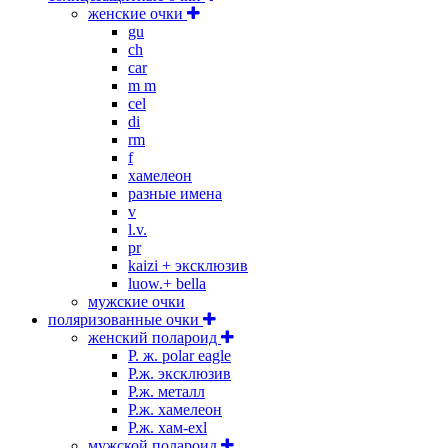
женские очки
gu
ch
car
m m
cel
di
rm
f
хамелеон
разные имена
v
l.v.
pr
kaizi + эксклюзив
luow.+ bella
мужские очки
поляризованные очки
женский полароид
P. ж. polar eagle
P.ж. эксклюзив
Р.ж. металл
P.ж. хамелеон
Р.ж. хам-exl
мужской полароид