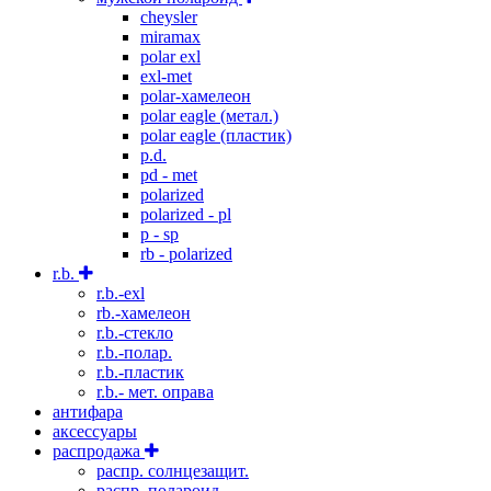
cheysler
miramax
polar exl
exl-met
polar-хамелеон
polar eagle (метал.)
polar eagle (пластик)
p.d.
pd - met
polarized
polarized - pl
p - sp
rb - polarized
r.b.
r.b.-exl
rb.-хамелеон
r.b.-стекло
r.b.-полар.
r.b.-пластик
r.b.- мет. оправа
антифара
аксессуары
распродажа
распр. солнцезащит.
распр. полароид