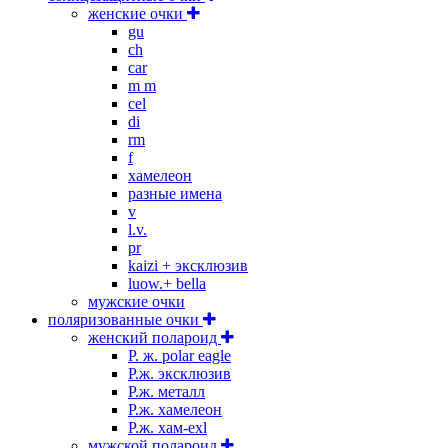
женские очки
gu
ch
car
m m
cel
di
rm
f
хамелеон
разные имена
v
l.v.
pr
kaizi + эксклюзив
luow.+ bella
мужские очки
поляризованные очки
женский полароид
P. ж. polar eagle
P.ж. эксклюзив
Р.ж. металл
P.ж. хамелеон
Р.ж. хам-exl
мужской полароид