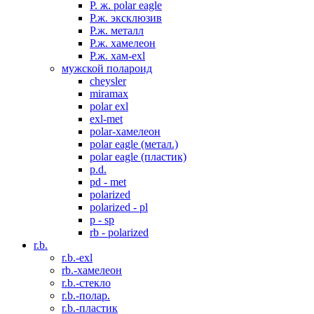
P. ж. polar eagle
P.ж. эксклюзив
Р.ж. металл
P.ж. хамелеон
Р.ж. хам-exl
мужской полароид
cheysler
miramax
polar exl
exl-met
polar-хамелеон
polar eagle (метал.)
polar eagle (пластик)
p.d.
pd - met
polarized
polarized - pl
p - sp
rb - polarized
r.b.
r.b.-exl
rb.-хамелеон
r.b.-стекло
r.b.-полар.
r.b.-пластик