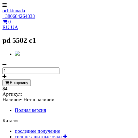
ochkinnada
+380684264838
0
RU
UA
pd 5502 c1
В корзину
$4
Артикул:
Наличие:
Нет в наличии
Полная версия
Каталог
последнее получение
солнцезащитные очки