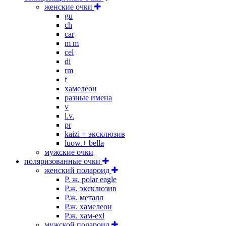
женские очки
gu
ch
car
m m
cel
di
rm
f
хамелеон
разные имена
v
l.v.
pr
kaizi + эксклюзив
luow.+ bella
мужские очки
поляризованные очки
женский полароид
P. ж. polar eagle
P.ж. эксклюзив
Р.ж. металл
P.ж. хамелеон
Р.ж. хам-exl
мужской полароид