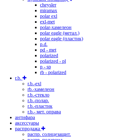
cheysler
miramax
polar exl
exl-met
polar-хамелеон
polar eagle (метал.)
polar eagle (пластик)
p.d.
pd - met
polarized
polarized - pl
p - sp
rb - polarized
r.b.
r.b.-exl
rb.-хамелеон
r.b.-стекло
r.b.-полар.
r.b.-пластик
r.b.- мет. оправа
антифара
аксессуары
распродажа
распр. солнцезащит.
распр. полароид