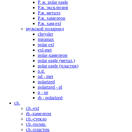
P. ж. polar eagle
P.ж. эксклюзив
Р.ж. металл
P.ж. хамелеон
Р.ж. хам-exl
мужской полароид
cheysler
miramax
polar exl
exl-met
polar-хамелеон
polar eagle (метал.)
polar eagle (пластик)
p.d.
pd - met
polarized
polarized - pl
p - sp
rb - polarized
r.b.
r.b.-exl
rb.-хамелеон
r.b.-стекло
r.b.-полар.
r.b.-пластик