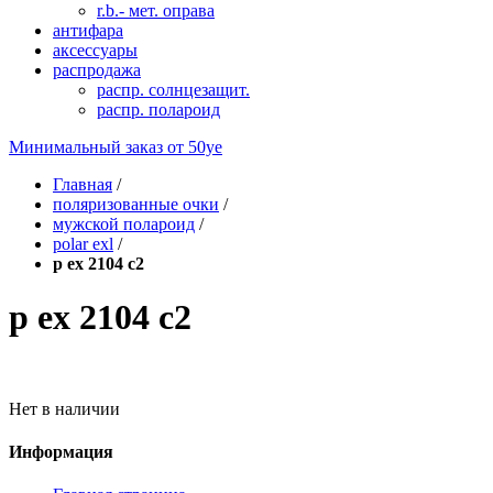
r.b.- мет. оправа
антифара
аксессуары
распродажа
распр. солнцезащит.
распр. полароид
Минимальный заказ от
50уе
Главная
/
поляризованные очки
/
мужской полароид
/
polar exl
/
p ex 2104 c2
p ex 2104 c2
Нет в наличии
Информация