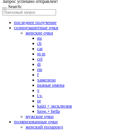
Запрос успешно отправлен!
Search:
последнее получение
солнцезащитные очки
женские очки
gu
ch
car
m m
cel
di
rm
f
хамелеон
разные имена
v
l.v.
pr
kaizi + эксклюзив
luow.+ bella
мужские очки
поляризованные очки
женский полароид