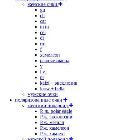
женские очки
gu
ch
car
m m
cel
di
rm
f
хамелеон
разные имена
v
l.v.
pr
kaizi + эксклюзив
luow.+ bella
мужские очки
поляризованные очки
женский полароид
P. ж. polar eagle
P.ж. эксклюзив
Р.ж. металл
P.ж. хамелеон
Р.ж. хам-exl
мужской полароид