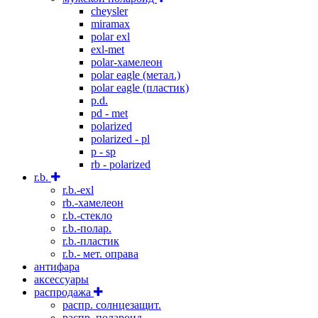
cheysler
miramax
polar exl
exl-met
polar-хамелеон
polar eagle (метал.)
polar eagle (пластик)
p.d.
pd - met
polarized
polarized - pl
p - sp
rb - polarized
r.b.
r.b.-exl
rb.-хамелеон
r.b.-стекло
r.b.-полар.
r.b.-пластик
r.b.- мет. оправа
антифара
аксессуары
распродажа
распр. солнцезащит.
распр. полароид