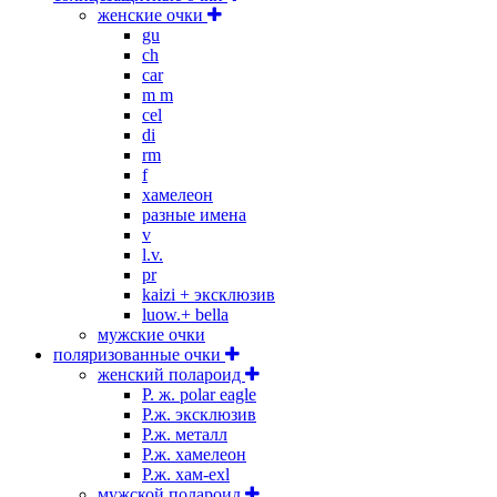
женские очки
gu
ch
car
m m
cel
di
rm
f
хамелеон
разные имена
v
l.v.
pr
kaizi + эксклюзив
luow.+ bella
мужские очки
поляризованные очки
женский полароид
P. ж. polar eagle
P.ж. эксклюзив
Р.ж. металл
P.ж. хамелеон
Р.ж. хам-exl
мужской полароид