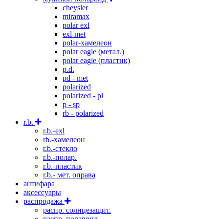
cheysler
miramax
polar exl
exl-met
polar-хамелеон
polar eagle (метал.)
polar eagle (пластик)
p.d.
pd - met
polarized
polarized - pl
p - sp
rb - polarized
r.b.
r.b.-exl
rb.-хамелеон
r.b.-стекло
r.b.-полар.
r.b.-пластик
r.b.- мет. оправа
антифара
аксессуары
распродажа
распр. солнцезащит.
распр. полароид