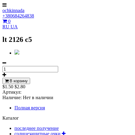
ochkinnada
+380684264838
0
RU
UA
lt 2126 c5
В корзину
$1.50
$2.80
Артикул:
Наличие:
Нет в наличии
Полная версия
Каталог
последнее получение
солнцезащитные очки