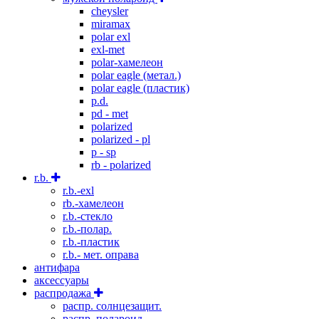
cheysler
miramax
polar exl
exl-met
polar-хамелеон
polar eagle (метал.)
polar eagle (пластик)
p.d.
pd - met
polarized
polarized - pl
p - sp
rb - polarized
r.b.
r.b.-exl
rb.-хамелеон
r.b.-стекло
r.b.-полар.
r.b.-пластик
r.b.- мет. оправа
антифара
аксессуары
распродажа
распр. солнцезащит.
распр. полароид