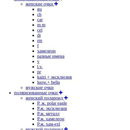
женские очки
gu
ch
car
m m
cel
di
rm
f
хамелеон
разные имена
v
l.v.
pr
kaizi + эксклюзив
luow.+ bella
мужские очки
поляризованные очки
женский полароид
P. ж. polar eagle
P.ж. эксклюзив
Р.ж. металл
P.ж. хамелеон
Р.ж. хам-exl
мужской полароид